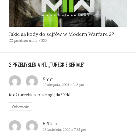
Jakie są kody do sejfów w Modern Warfare 2?
22 października, 2022
2 PRZEMYŚLENIA NT. „TURECKIE SERIALE”
Krytyk
p
i
29 sierpnia, 2021 o 9:13 pm
s
Ktoś tureckie seriale ogląda? Xdd
z
e
Odpowiedz
:
Elżbieta
p
i
23 kwietnia, 2022 o 7:35 pm