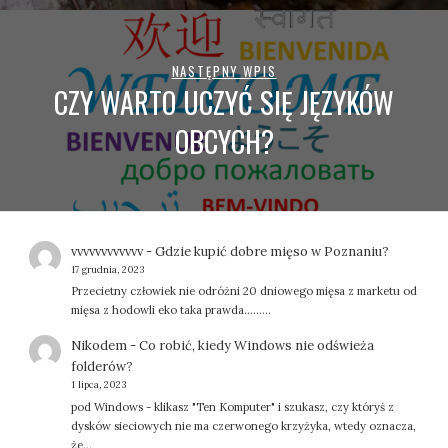
NASTĘPNY WPIS
CZY WARTO UCZYĆ SIĘ JĘZYKÓW
OBCYCH?
vvvvvvvvvvvv
-
Gdzie kupić dobre mięso w Poznaniu?
17 grudnia, 2023
Przecietny człowiek nie odróżni 20 dniowego mięsa z marketu od
mięsa z hodowli eko taka prawda.........
Nikodem
-
Co robić, kiedy Windows nie odświeża
folderów?
1 lipca, 2023
pod Windows - klikasz "Ten Komputer" i szukasz, czy któryś z
dysków sieciowych nie ma czerwonego krzyżyka, wtedy oznacza,
że…