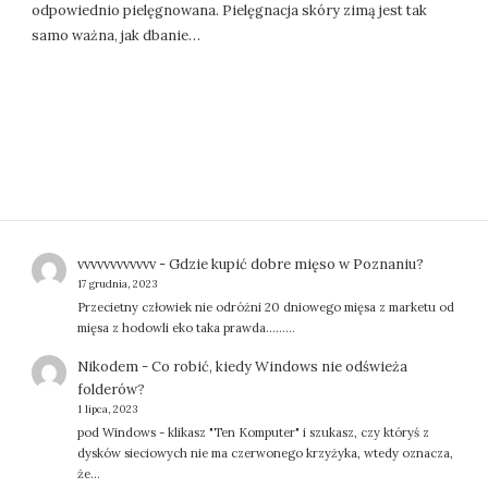
odpowiednio pielęgnowana. Pielęgnacja skóry zimą jest tak
samo ważna, jak dbanie…
vvvvvvvvvvvv
-
Gdzie kupić dobre mięso w Poznaniu?
17 grudnia, 2023
Przecietny człowiek nie odróżni 20 dniowego mięsa z marketu od
mięsa z hodowli eko taka prawda.........
Nikodem
-
Co robić, kiedy Windows nie odświeża
folderów?
1 lipca, 2023
pod Windows - klikasz "Ten Komputer" i szukasz, czy któryś z
dysków sieciowych nie ma czerwonego krzyżyka, wtedy oznacza,
że…