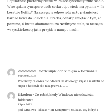
Popularność platformy Netflix w Polsce systematycznie rośnie.
W związku z tym sporo osób szuka odpowiedzi na pytanie – Ile
kosztuje Netflix? Na szczęście odpowiedź na to pytanie jest
bardzo łatwa do udzielenia. Trzeba jednak pamiętać o tym, że
pomimo, iż kwota abonamentu za Netflix jest stała, to nie są to
wszystkie koszty jakie przyjdzie nam ponieść…
vvvvvvvvvvvv
-
Gdzie kupić dobre mięso w Poznaniu?
17 grudnia, 2023
Przecietny człowiek nie odróżni 20 dniowego mięsa z marketu od
mięsa z hodowli eko taka prawda.........
Nikodem
-
Co robić, kiedy Windows nie odświeża
folderów?
1 lipca, 2023
pod Windows - klikasz "Ten Komputer" i szukasz, czy któryś z