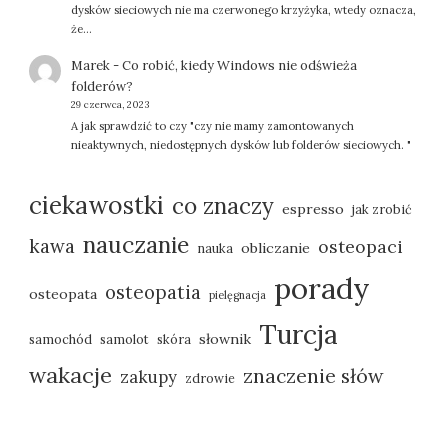
dysków sieciowych nie ma czerwonego krzyżyka, wtedy oznacza,
że…
Marek
-
Co robić, kiedy Windows nie odświeża
folderów?
29 czerwca, 2023
A jak sprawdzić to czy "czy nie mamy zamontowanych
nieaktywnych, niedostępnych dysków lub folderów sieciowych. "
ciekawostki
co znaczy
espresso
jak zrobić
nauczanie
kawa
osteopaci
obliczanie
nauka
porady
osteopatia
osteopata
pielęgnacja
Turcja
słownik
samochód
samolot
skóra
wakacje
znaczenie słów
zakupy
zdrowie