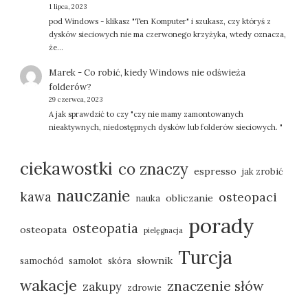
1 lipca, 2023
pod Windows - klikasz "Ten Komputer" i szukasz, czy któryś z
dysków sieciowych nie ma czerwonego krzyżyka, wtedy oznacza,
że…
Marek
-
Co robić, kiedy Windows nie odświeża
folderów?
29 czerwca, 2023
A jak sprawdzić to czy "czy nie mamy zamontowanych
nieaktywnych, niedostępnych dysków lub folderów sieciowych. "
ciekawostki
co znaczy
espresso
jak zrobić
nauczanie
kawa
osteopaci
obliczanie
nauka
porady
osteopatia
osteopata
pielęgnacja
Turcja
słownik
samochód
samolot
skóra
wakacje
znaczenie słów
zakupy
zdrowie