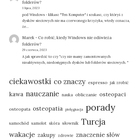
folderów?
1 lipca, 2023
pod Windows - klikasz "Ten Komputer" i szukasz, czy któryś z
dysków sieciowych nie ma czerwonego krzyżyka, wtedy oznacza,
że…
Marek
-
Co robić, kiedy Windows nie odświeża
folderów?
29 czerwca, 2023
A jak sprawdzić to czy "czy nie mamy zamontowanych
nieaktywnych, niedostępnych dysków lub folderów sieciowych. "
ciekawostki
co znaczy
espresso
jak zrobić
nauczanie
kawa
osteopaci
obliczanie
nauka
porady
osteopatia
osteopata
pielęgnacja
Turcja
słownik
samochód
samolot
skóra
wakacje
znaczenie słów
zakupy
zdrowie