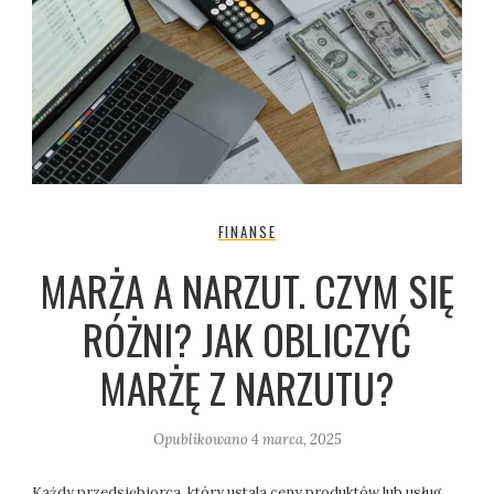
FINANSE
MARŻA A NARZUT. CZYM SIĘ
RÓŻNI? JAK OBLICZYĆ
MARŻĘ Z NARZUTU?
Opublikowano
4 marca, 2025
Każdy przedsiębiorca, który ustala ceny produktów lub usług,