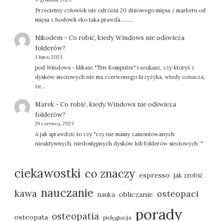
o
Przecietny człowiek nie odróżni 20 dniowego mięsa z marketu od
mięsa z hodowli eko taka prawda.........
n
Nikodem
-
Co robić, kiedy Windows nie odświeża
i
folderów?
1 lipca, 2023
pod Windows - klikasz "Ten Komputer" i szukasz, czy któryś z
c
dysków sieciowych nie ma czerwonego krzyżyka, wtedy oznacza,
że…
o
Marek
-
Co robić, kiedy Windows nie odświeża
w
folderów?
29 czerwca, 2023
A jak sprawdzić to czy "czy nie mamy zamontowanych
a
nieaktywnych, niedostępnych dysków lub folderów sieciowych. "
n
ciekawostki
co znaczy
espresso
jak zrobić
i
nauczanie
kawa
osteopaci
obliczanie
nauka
e
porady
osteopatia
osteopata
pielęgnacja