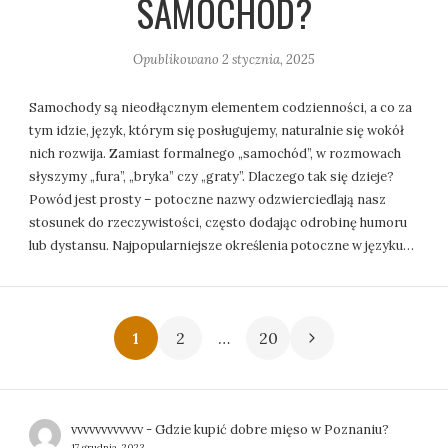
SAMOCHÓD?
Opublikowano
2 stycznia, 2025
Samochody są nieodłącznym elementem codzienności, a co za
tym idzie, język, którym się posługujemy, naturalnie się wokół
nich rozwija. Zamiast formalnego „samochód”, w rozmowach
słyszymy „fura”, „bryka” czy „graty”. Dlaczego tak się dzieje?
Powód jest prosty – potoczne nazwy odzwierciedlają nasz
stosunek do rzeczywistości, często dodając odrobinę humoru
lub dystansu. Najpopularniejsze określenia potoczne w języku…
S
1
2
…
20
t
r
vvvvvvvvvvvv
-
Gdzie kupić dobre mięso w Poznaniu?
17 grudnia, 2023