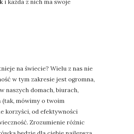
k
i każda z nich ma swoje
tnieje na świecie? Wielu z nas nie
dność w tym zakresie jest ogromna,
 w naszych domach, biurach,
h (tak, mówimy o twoim
ne korzyści, od efektywności
owieczność. Zrozumienie różnic
wka będzie dla ciebie najlepsza.