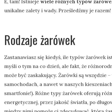
E, tam! Istnieje
wiele różnych typów żarówe
unikalne zalety i wady. Prześledźmy je razem!
Rodzaje żarówek
Zastanawiasz się kiedyś, ile typów żarówek is
myśli o tym na co dzień, ale fakt, że różnoro
może być zaskakujący. Żarówki są wszędzie –
samochodach, a nawet w naszych kieszeniac
smartfonie!). Różne typy żarówek oferują róż
energetycznej, przez jakość światła, po dług
między nimi pomoże ci zdecydować, która żaró