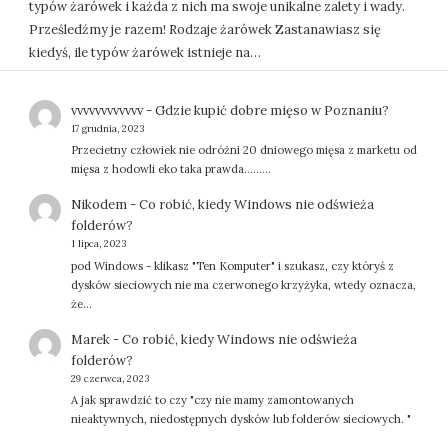
typów żarówek i każda z nich ma swoje unikalne zalety i wady.
Prześledźmy je razem! Rodzaje żarówek Zastanawiasz się
kiedyś, ile typów żarówek istnieje na…
vvvvvvvvvvvv
-
Gdzie kupić dobre mięso w Poznaniu?
17 grudnia, 2023
Przecietny człowiek nie odróżni 20 dniowego mięsa z marketu od
mięsa z hodowli eko taka prawda.........
Nikodem
-
Co robić, kiedy Windows nie odświeża
folderów?
1 lipca, 2023
pod Windows - klikasz "Ten Komputer" i szukasz, czy któryś z
dysków sieciowych nie ma czerwonego krzyżyka, wtedy oznacza,
że…
Marek
-
Co robić, kiedy Windows nie odświeża
folderów?
29 czerwca, 2023
A jak sprawdzić to czy "czy nie mamy zamontowanych
nieaktywnych, niedostępnych dysków lub folderów sieciowych. "