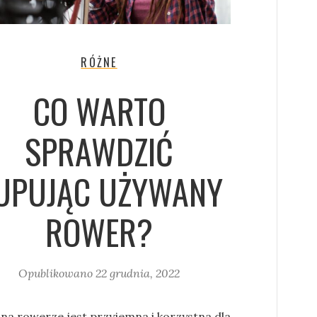
RÓŻNE
CO WARTO
SPRAWDZIĆ
UPUJĄC UŻYWANY
ROWER?
Opublikowano
22 grudnia, 2022
 na rowerze jest przyjemna i korzystna dla