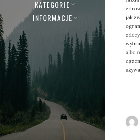
KATEGORIE
zdrow
INFORMACJE
jak zw
ogran
zdecy
wybra
albo 
egzem
używa