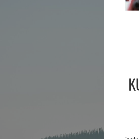
K
Jazda