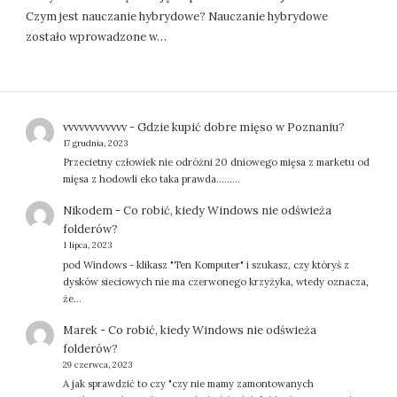
Czym jest nauczanie hybrydowe? Nauczanie hybrydowe
zostało wprowadzone w…
vvvvvvvvvvvv
-
Gdzie kupić dobre mięso w Poznaniu?
17 grudnia, 2023
Przecietny człowiek nie odróżni 20 dniowego mięsa z marketu od
mięsa z hodowli eko taka prawda.........
Nikodem
-
Co robić, kiedy Windows nie odświeża
folderów?
1 lipca, 2023
pod Windows - klikasz "Ten Komputer" i szukasz, czy któryś z
dysków sieciowych nie ma czerwonego krzyżyka, wtedy oznacza,
że…
Marek
-
Co robić, kiedy Windows nie odświeża
folderów?
29 czerwca, 2023
A jak sprawdzić to czy "czy nie mamy zamontowanych