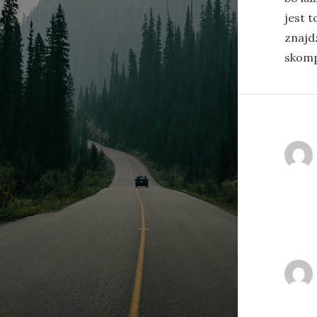
jest t
znajdz
skomp