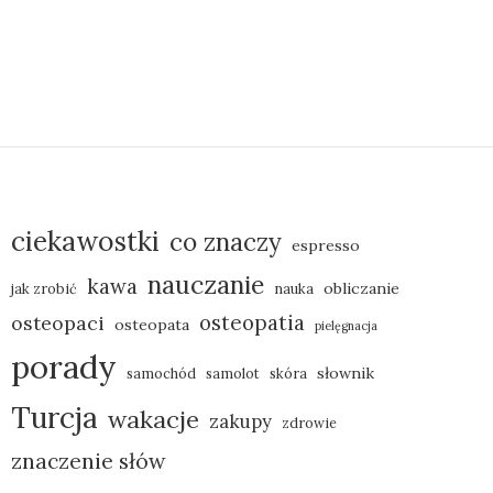
ciekawostki
co znaczy
espresso
nauczanie
kawa
obliczanie
jak zrobić
nauka
osteopatia
osteopaci
osteopata
pielęgnacja
porady
słownik
samochód
samolot
skóra
Turcja
wakacje
zakupy
zdrowie
znaczenie słów