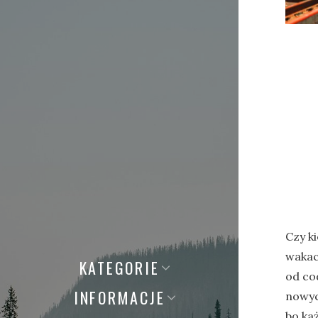
Czy ki
wakac
KATEGORIE
od co
INFORMACJE
nowyc
bo ka