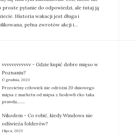
o proste pytanie do odpowiedzi, ale tutaj ją
iecie. Historia wakacji jest długa i
likowana, pełna zwrotów akcji i…
vvvvvvvvvvvv
-
Gdzie kupić dobre mięso w
Poznaniu?
17 grudnia, 2023
Przecietny człowiek nie odróżni 20 dniowego
mięsa z marketu od mięsa z hodowli eko taka
prawda.........
Nikodem
-
Co robić, kiedy Windows nie
odświeża folderów?
1 lipca, 2023