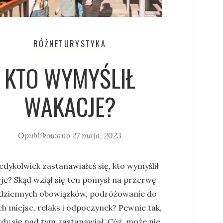
RÓŻNE
TURYSTYKA
KTO WYMYŚLIŁ
WAKACJE?
Opublikowano
27 maja, 2023
edykolwiek zastanawiałeś się, kto wymyślił
je? Skąd wziął się ten pomysł na przerwę
dziennych obowiązków, podróżowanie do
h miejsc, relaks i odpoczynek? Pewnie tak,
żdy się nad tym zastanawiał. Cóż, może nie