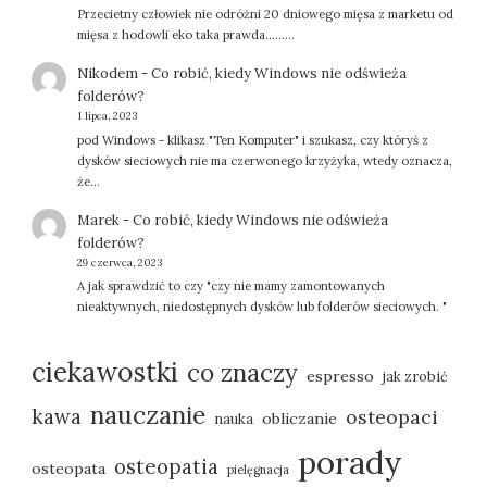
Przecietny człowiek nie odróżni 20 dniowego mięsa z marketu od
mięsa z hodowli eko taka prawda.........
Nikodem
-
Co robić, kiedy Windows nie odświeża
folderów?
1 lipca, 2023
pod Windows - klikasz "Ten Komputer" i szukasz, czy któryś z
dysków sieciowych nie ma czerwonego krzyżyka, wtedy oznacza,
że…
Marek
-
Co robić, kiedy Windows nie odświeża
folderów?
29 czerwca, 2023
A jak sprawdzić to czy "czy nie mamy zamontowanych
nieaktywnych, niedostępnych dysków lub folderów sieciowych. "
ciekawostki
co znaczy
espresso
jak zrobić
nauczanie
kawa
osteopaci
obliczanie
nauka
porady
osteopatia
osteopata
pielęgnacja