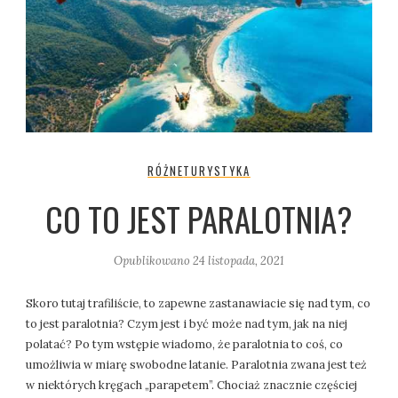
RÓŻNE
TURYSTYKA
CO TO JEST PARALOTNIA?
Opublikowano
24 listopada, 2021
Skoro tutaj trafiliście, to zapewne zastanawiacie się nad tym, co
to jest paralotnia? Czym jest i być może nad tym, jak na niej
polatać? Po tym wstępie wiadomo, że paralotnia to coś, co
umożliwia w miarę swobodne latanie. Paralotnia zwana jest też
w niektórych kręgach „parapetem”. Chociaż znacznie częściej