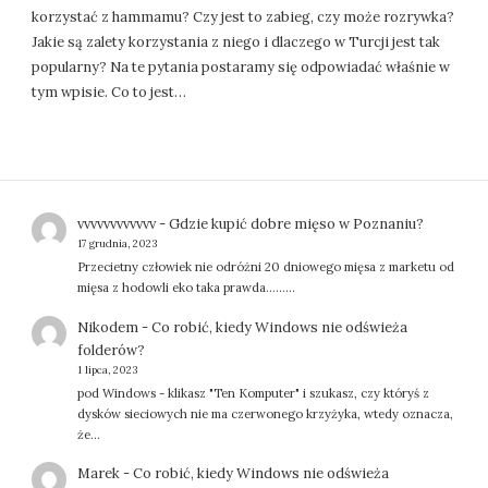
korzystać z hammamu? Czy jest to zabieg, czy może rozrywka?
Jakie są zalety korzystania z niego i dlaczego w Turcji jest tak
popularny? Na te pytania postaramy się odpowiadać właśnie w
tym wpisie. Co to jest…
vvvvvvvvvvvv
-
Gdzie kupić dobre mięso w Poznaniu?
17 grudnia, 2023
Przecietny człowiek nie odróżni 20 dniowego mięsa z marketu od
mięsa z hodowli eko taka prawda.........
Nikodem
-
Co robić, kiedy Windows nie odświeża
folderów?
1 lipca, 2023
pod Windows - klikasz "Ten Komputer" i szukasz, czy któryś z
dysków sieciowych nie ma czerwonego krzyżyka, wtedy oznacza,
że…
Marek
-
Co robić, kiedy Windows nie odświeża