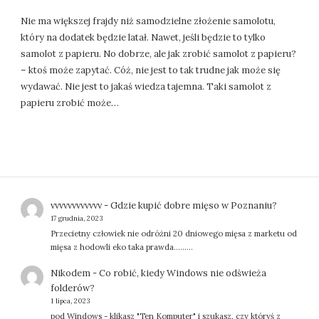
Nie ma większej frajdy niż samodzielne złożenie samolotu,
który na dodatek będzie latał. Nawet, jeśli będzie to tylko
samolot z papieru. No dobrze, ale jak zrobić samolot z papieru?
– ktoś może zapytać. Cóż, nie jest to tak trudne jak może się
wydawać. Nie jest to jakaś wiedza tajemna. Taki samolot z
papieru zrobić może…
vvvvvvvvvvvv
-
Gdzie kupić dobre mięso w Poznaniu?
17 grudnia, 2023
Przecietny człowiek nie odróżni 20 dniowego mięsa z marketu od
mięsa z hodowli eko taka prawda.........
Nikodem
-
Co robić, kiedy Windows nie odświeża
folderów?
1 lipca, 2023
pod Windows - klikasz "Ten Komputer" i szukasz, czy któryś z