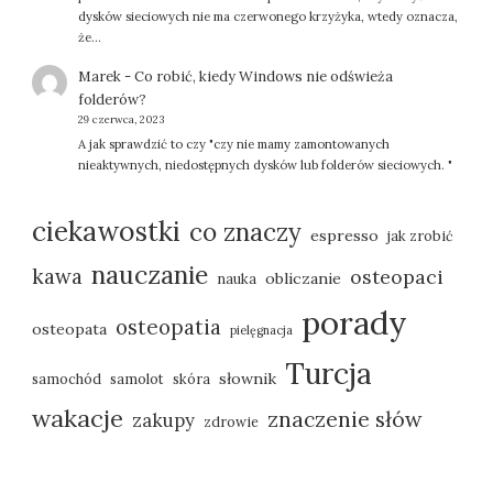
dysków sieciowych nie ma czerwonego krzyżyka, wtedy oznacza,
że…
Marek
-
Co robić, kiedy Windows nie odświeża
folderów?
29 czerwca, 2023
A jak sprawdzić to czy "czy nie mamy zamontowanych
nieaktywnych, niedostępnych dysków lub folderów sieciowych. "
ciekawostki
co znaczy
espresso
jak zrobić
nauczanie
kawa
osteopaci
obliczanie
nauka
porady
osteopatia
osteopata
pielęgnacja
Turcja
słownik
samochód
samolot
skóra
wakacje
znaczenie słów
zakupy
zdrowie