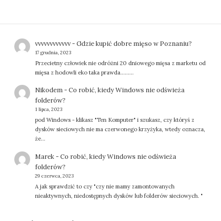
vvvvvvvvvvvv
-
Gdzie kupić dobre mięso w Poznaniu?
17 grudnia, 2023
Przecietny człowiek nie odróżni 20 dniowego mięsa z marketu od
mięsa z hodowli eko taka prawda.........
Nikodem
-
Co robić, kiedy Windows nie odświeża
folderów?
1 lipca, 2023
pod Windows - klikasz "Ten Komputer" i szukasz, czy któryś z
dysków sieciowych nie ma czerwonego krzyżyka, wtedy oznacza,
że…
Marek
-
Co robić, kiedy Windows nie odświeża
folderów?
29 czerwca, 2023
A jak sprawdzić to czy "czy nie mamy zamontowanych
nieaktywnych, niedostępnych dysków lub folderów sieciowych. "