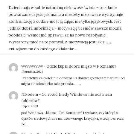
Dzieci mają w sobie naturalną ciekawość świata – to zdanie
powtarzane często jak mantra niestety nie zawsze wytrzymuje
konfrontację z codziennością zajęć, nie tylko językowych. Jest
jednak dobra informacja – motywację uczniów zawsze można
pobudzić, wzmocnić, sprawić, że na nowo rozbłyśnie.
Wystarczy mieć na to pomysł. Z motywacją jest jak z… …
entuzjazmem do każdego działania:…
vvvvvvvvvvvv
-
Gdzie kupić dobre mięso w Poznaniu?
17 grudnia, 2023
Przecietny człowiek nie odróżni 20 dniowego mięsa z marketu od
mięsa z hodowli eko taka prawda.........
Nikodem
-
Co robić, kiedy Windows nie odświeża
folderów?
1 lipca, 2023
pod Windows - klikasz "Ten Komputer" i szukasz, czy któryś z
dysków sieciowych nie ma czerwonego krzyżyka, wtedy oznacza,
że…