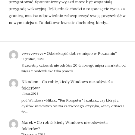
przygotować. Spontaniczny wyjazd może być wspaniałą
przygodą wakacyjną. Jeśli jednak chodzi o rozpoczęcie życia za
granicą, musisz odpowiednio zabezpieczyć swoją przyszłość w
nowym miejscu. Dodatkowe kwestie dochodzą, kiedy…
vvvvvvvvvvvv
-
Gdzie kupić dobre mięso w Poznaniu?
17 grudnia, 2023
Przecietny człowiek nie odróżni 20 dniowego mięsa z marketu od
mięsa z hodowli eko taka prawda.........
Nikodem
-
Co robić, kiedy Windows nie odświeża
folderów?
1 lipca, 2023
pod Windows - klikasz "Ten Komputer" i szukasz, czy któryś z
dysków sieciowych nie ma czerwonego krzyżyka, wtedy oznacza,
że…
Marek
-
Co robić, kiedy Windows nie odświeża
folderów?
29 czerwca, 2023